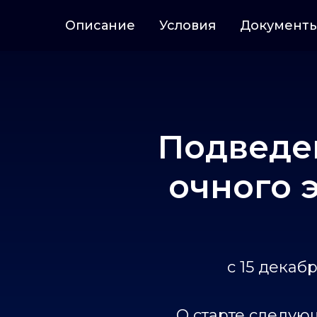
Описание
Условия
Документ
Подведе
очного 
с 15 декаб
О старте следую